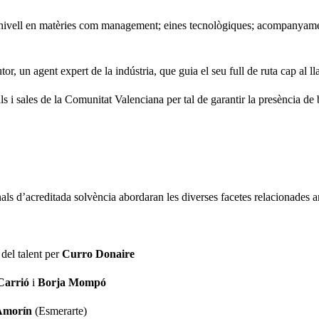
nivell en matèries com management; eines tecnològiques; acompanyament ar
, un agent expert de la indústria, que guia el seu full de ruta cap al ll
s i sales de la Comunitat Valenciana per tal de garantir la presència de
ls d’acreditada solvència abordaran les diverses facetes relacionades am
del talent per
Curro Donaire
Carrió
i
Borja Mompó
Amorín
(Esmerarte)