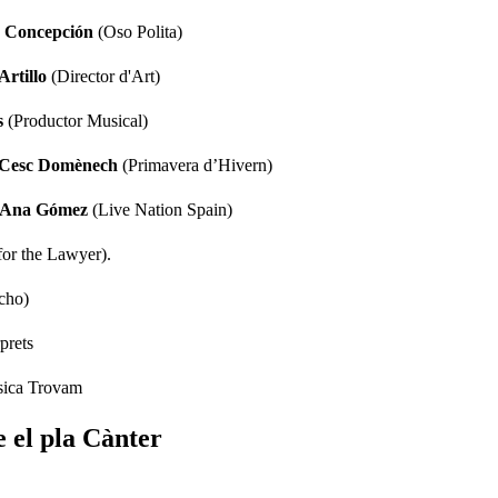
z Concepción
(Oso Polita)
Artillo
(Director d'Art)
s
(Productor Musical)
Cesc Domènech
(Primavera d’Hivern)
Ana Gómez
(Live Nation Spain)
 for the Lawyer).
cho)
prets
úsica Trovam
e el pla Cànter