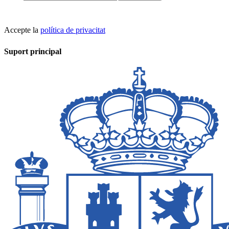
Accepte la
política de privacitat
Suport principal