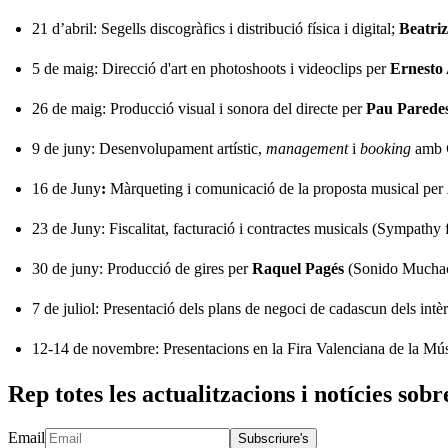
21 d’abril: Segells discogràfics i distribució física i digital;
Beatri
5 de maig: Direcció d'art en photoshoots i videoclips per
Ernesto 
26 de maig: Producció visual i sonora del directe per
Pau Parede
9 de juny: Desenvolupament artístic,
management
i
booking
amb
16 de Juny
:
Màrqueting i comunicació de la proposta musical per
23 de Juny: Fiscalitat, facturació i contractes musicals (Sympathy
30 de juny: Producció de gires per
Raquel Pagés
(Sonido Mucha
7 de juliol: Presentació dels plans de negoci de cadascun dels intèr
12-14 de novembre: Presentacions en la Fira Valenciana de la M
Rep totes les actualitzacions i notícies sobr
Email