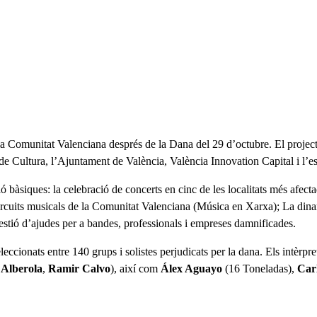
 la Comunitat Valenciana després de la Dana del 29 d’octubre. El projec
ià de Cultura, l’Ajuntament de València, València Innovation Capital i l’e
 bàsiques: la celebració de concerts en cinc de les localitats més afect
 circuits musicals de la Comunitat Valenciana (Música en Xarxa); La dinami
estió d’ajudes per a bandes, professionals i empreses damnificades.
eccionats entre 140 grups i solistes perjudicats per la dana. Els intèrp
 Alberola
,
Ramir Calvo
), així com
Álex Aguayo
(16 Toneladas),
Car