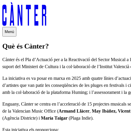
Menú
Què és Cànter?
Cànter és el Pla d’Actuació per a la Reactivació del Sector Musical a
suport del Ministeri de Cultura i la col·laboració de l’Institut Valenc
La iniciativa es va posar en marxa en 2025 amb quatre línies d’actuació
d’artistes que van patir les conseqüències de les pluges en festivals i
amb la col·laboració de la plataforma Huming; i l’assessorament i la g
Enguany, Cànter se centra en l’acceleració de 15 projectes musicals sel
de la Valencian Music Office (
Armand Llàcer
,
May Ibáñez, Vicent
(Agència Districte) i
María Taigar
(Plaga Indie).
Esta iniciativa els proporciona: